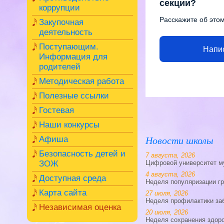
секции?
коррупции
Расскажите об это
Закупочная
деятельность
Поступающим.
Напи
Информация для
родителей
Методическая работа
Полезные ссылки
Гостевая
Наши конкурсы
Новости школы
Афиша
Безопасность детей и
7 августа, 2026
ЗОЖ
Цифровой университет м
4 августа, 2026
Доступная среда
Неделя популяризации г
Карта сайта
27 июля, 2026
Неделя профилактики за
Независимая оценка
20 июля, 2026
Неделя сохранения здоро