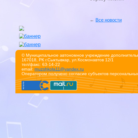
←
Все новости
© Муниципальное автономное учреждение дополнительн
167018, РК г.Сыктывкар, ул.Космонавтов 12/1
тел/факс: 63-14-22
email:
muzshkola11@yandex.ru
Оператором получено согласие субъектов персональны