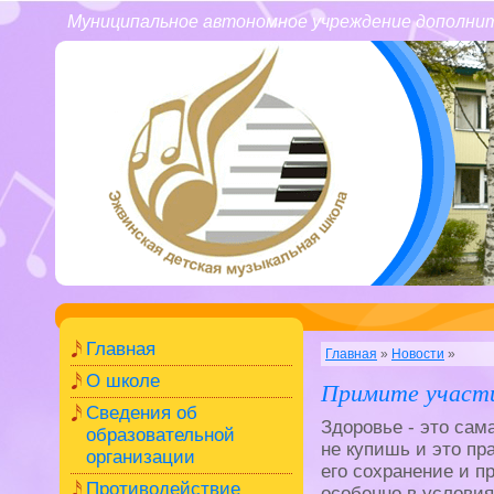
Муниципальное автономное учреждение дополнит
Главная
Главная
»
Новости
»
О школе
Примите участи
Сведения об
Здоровье - это сам
образовательной
не купишь и это пр
организации
его сохранение и п
Противодействие
особенно в услови