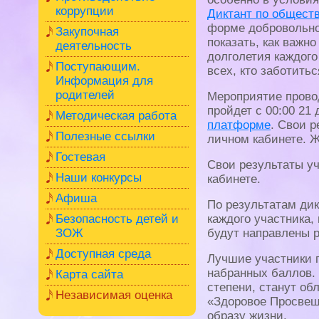
коррупции
Диктант по общест
форме добровольно
Закупочная
показать, как важн
деятельность
долголетия каждого
Поступающим.
всех, кто заботитьс
Информация для
родителей
Мероприятие прово
пройдет с 00:00 21
Методическая работа
платформе
. Свои 
Полезные ссылки
личном кабинете. 
Гостевая
Свои результаты у
Наши конкурсы
кабинете.
Афиша
По результатам ди
Безопасность детей и
каждого участника,
ЗОЖ
будут направлены 
Доступная среда
Лучшие участники п
набранных баллов.
Карта сайта
степени, станут о
Независимая оценка
«Здоровое Просвещ
образу жизни.